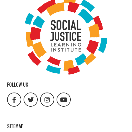
FOLLOW US
facebook
twitter
instagram
youtube
url
url
url
url
SITEMAP